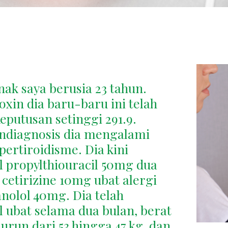
nak saya berusia 23 tahun.
oxin dia baru-baru ini telah
eputusan setinggi 291.9.
ndiagnosis dia mengalami
pertiroidisme. Dia kini
propylthiouracil 50mg dua
, cetirizine 10mg ubat alergi
nolol 40mg. Dia telah
ubat selama dua bulan, berat
run dari 53 hingga 47 kg, dan