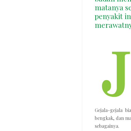
matanya s
penyakit i
merawatn
Gejala-gejala 
bengkak, dan mat
sebagainya.