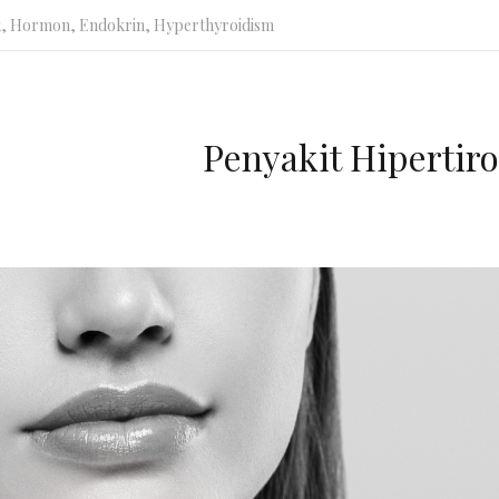
k
,
Hormon, Endokrin
,
Hyperthyroidism
Penyakit Hipertir