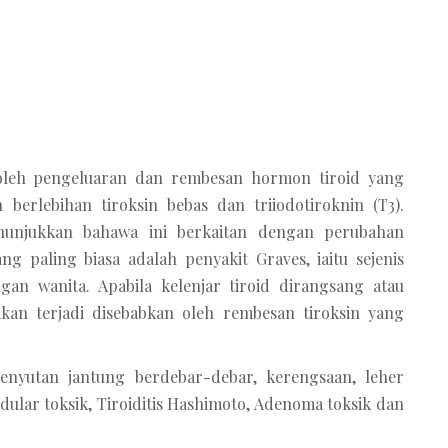
 oleh pengeluaran dan rembesan hormon tiroid yang
 berlebihan tiroksin bebas dan triiodotiroknin (T3).
nunjukkan bahawa ini berkaitan dengan perubahan
g paling biasa adalah penyakit Graves, iaitu sejenis
gan wanita. Apabila kelenjar tiroid dirangsang atau
akan terjadi disebabkan oleh rembesan tiroksin yang
enyutan jantung berdebar-debar, kerengsaan, leher
ular toksik, Tiroiditis Hashimoto, Adenoma toksik dan