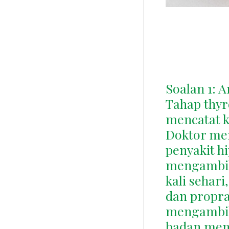
Soalan 1: A
Tahap thyr
mencatat k
Doktor me
penyakit hi
mengambil 
kali sehari
dan propra
mengambil 
badan menu