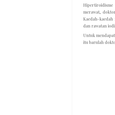
Hipertiroidisme
merawat, dokto
Kaedah-kaedah r
dan rawatan iodi
Untuk mendapatka
itu barulah dokt