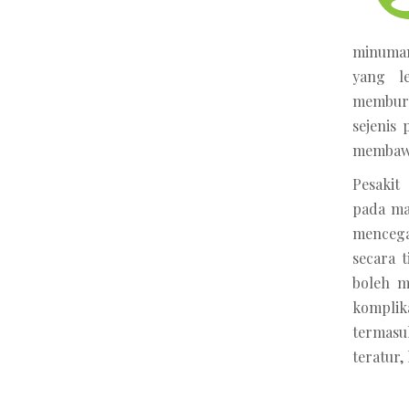
minuman
yang l
memburu
sejenis
membawa
Pesakit
pada ma
menceg
secara t
boleh m
komplik
termasu
teratur,