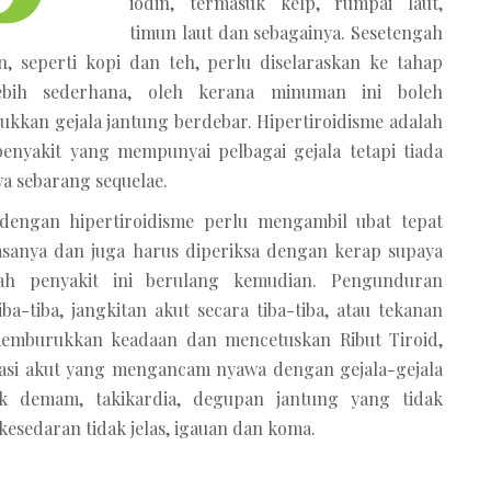
iodin, termasuk kelp, rumpai laut,
timun laut dan sebagainya. Sesetengah
, seperti kopi dan teh, perlu diselaraskan ke tahap
ebih sederhana, oleh kerana minuman ini boleh
kkan gejala jantung berdebar. Hipertiroidisme adalah
 penyakit yang mempunyai pelbagai gejala tetapi tiada
 sebarang sequelae.
 dengan hipertiroidisme perlu mengambil ubat tepat
sanya dan juga harus diperiksa dengan kerap supaya
ah penyakit ini berulang kemudian. Pengunduran
iba-tiba, jangkitan akut secara tiba-tiba, atau tekanan
emburukkan keadaan dan mencetuskan Ribut Tiroid,
asi akut yang mengancam nyawa dengan gejala-gejala
k demam, takikardia, degupan jantung yang tidak
 kesedaran tidak jelas, igauan dan koma.