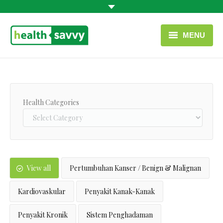
MENU
LAMAN UTAMA
KATEGORI KESIHATAN
Health Categories
HUBUNGI KAMI
BAHASA MELAYU
PAUTAN BERGUNA
View all
Pertumbuhan Kanser / Benign & Malignan
Kardiovaskular
Penyakit Kanak-Kanak
Penyakit Kronik
Sistem Penghadaman