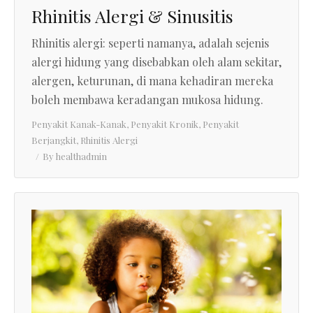
Rhinitis Alergi & Sinusitis
Rhinitis alergi: seperti namanya, adalah sejenis
alergi hidung yang disebabkan oleh alam sekitar,
alergen, keturunan, di mana kehadiran mereka
boleh membawa keradangan mukosa hidung.
Penyakit Kanak-Kanak
,
Penyakit Kronik
,
Penyakit
Berjangkit
,
Rhinitis Alergi
By
healthadmin