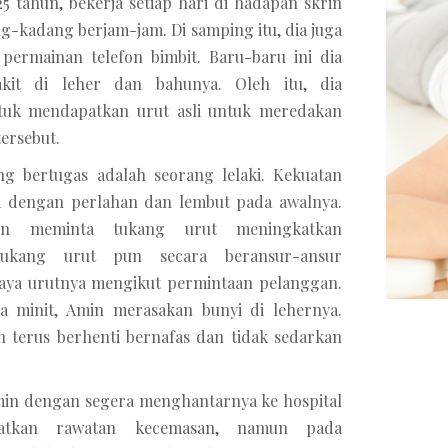
5 tahun, bekerja setiap hari di hadapan skrin
g-kadang berjam-jam. Di samping itu, dia juga
permainan telefon bimbit. Baru-baru ini dia
kit di leher dan bahunya. Oleh itu, dia
uk mendapatkan urut asli untuk meredakan
tersebut.
g bertugas adalah seorang lelaki. Kekuatan
a dengan perlahan dan lembut pada awalnya.
in meminta tukang urut meningkatkan
Tukang urut pun secara beransur-ansur
aya urutnya mengikut permintaan pelanggan.
a minit, Amin merasakan bunyi di lehernya.
un terus berhenti bernafas dan tidak sedarkan
min dengan segera menghantarnya ke hospital
atkan rawatan kecemasan, namun pada