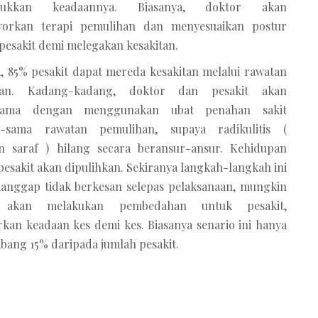
rukkan keadaannya. Biasanya, doktor akan
orkan terapi pemulihan dan menyesuaikan postur
pesakit demi melegakan kesakitan.
a, 85% pesakit dapat mereda kesakitan melalui rawatan
han. Kadang-kadang, doktor dan pesakit akan
asama dengan menggunakan ubat penahan sakit
a-sama rawatan pemulihan, supaya radikulitis (
an saraf ) hilang secara beransur-ansur. Kehidupan
esakit akan dipulihkan. Sekiranya langkah-langkah ini
ianggap tidak berkesan selepas pelaksanaan, mungkin
 akan melakukan pembedahan untuk pesakit,
rkan keadaan kes demi kes. Biasanya senario ini hanya
ang 15% daripada jumlah pesakit.