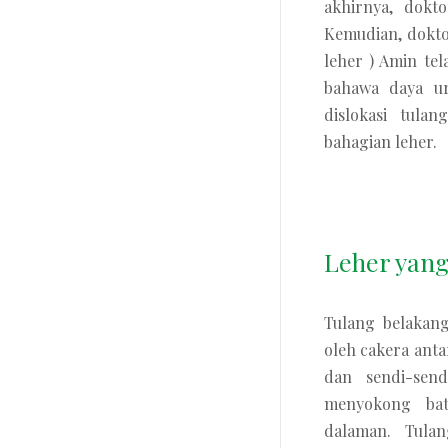
akhirnya, dokt
Kemudian, dokto
leher ) Amin te
bahawa daya ur
dislokasi tula
bahagian leher.
Leher yang
Tulang belakang
oleh cakera anta
dan sendi-send
menyokong bat
dalaman. Tula