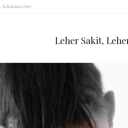
k
,
Kekakuan Leher
Leher Sakit, Lehe