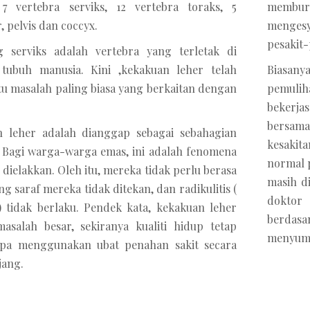
 7 vertebra serviks, 12 vertebra toraks, 5
membu
, pelvis dan coccyx.
mengesy
pesakit-
g serviks adalah vertebra yang terletak di
 tubuh manusia. Kini ,kekakuan leher telah
Biasany
tu masalah paling biasa yang berkaitan dengan
pemuli
bekerj
bersam
n leher adalah dianggap sebagai sebahagian
kesakit
 Bagi warga-warga emas, ini adalah fenomena
normal p
 dielakkan. Oleh itu, mereka tidak perlu berasa
masih d
ang saraf mereka tidak ditekan, dan radikulitis (
doktor
 ) tidak berlaku. Pendek kata, kekakuan leher
berdasa
asalah besar, sekiranya kualiti hidup tetap
menyumb
pa menggunakan ubat penahan sakit secara
jang.