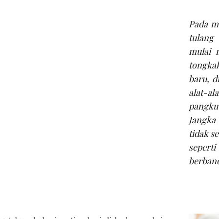
Pada ma
tulang
mulai 
tongka
baru, d
alat-al
pangku
Jangka
tidak s
sepert
berband