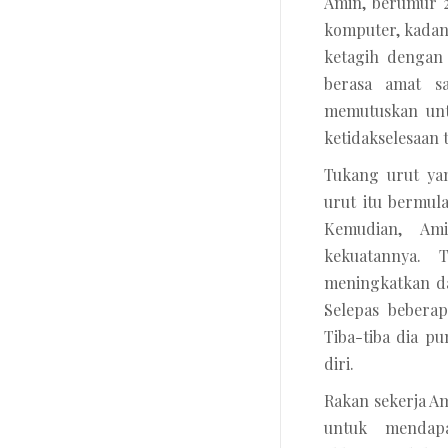
Amin, berumur 2
komputer, kadan
ketagih dengan 
berasa amat sa
memutuskan unt
ketidakselesaan 
Tukang urut yan
urut itu bermul
Kemudian, Am
kekuatannya. 
meningkatkan d
Selepas beberap
Tiba-tiba dia p
diri.
Rakan sekerja A
untuk mendap