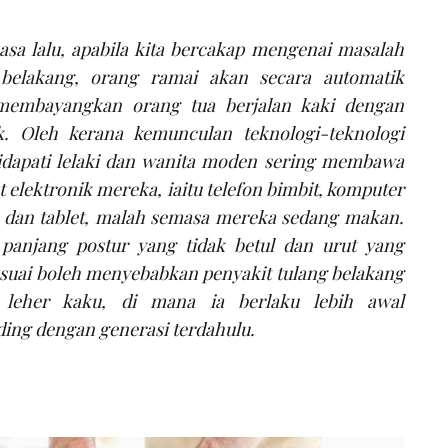
sa lalu, apabila kita bercakap mengenai masalah
 belakang, orang ramai akan secara automatik
membayangkan orang tua berjalan kaki dengan
k. Oleh kerana kemunculan teknologi-teknologi
idapati lelaki dan wanita moden sering membawa
at elektronik mereka, iaitu telefon bimbit, komputer
 dan tablet, malah semasa mereka sedang makan.
 panjang postur yang tidak betul dan urut yang
esuai boleh menyebabkan penyakit tulang belakang
i leher kaku, di mana ia berlaku lebih awal
ing dengan generasi terdahulu.