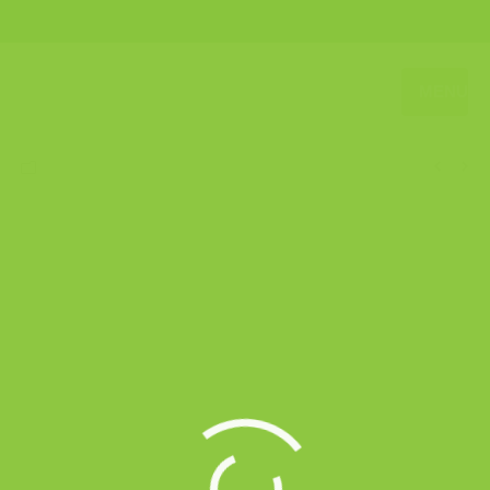
MENU
Asma
,
Penyakit Kronik
,
Paru-paru
Penyakit Asma / Lelah