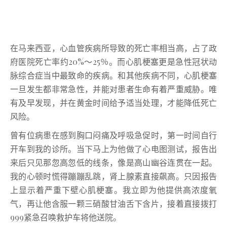
在马来西亚，心血管疾病所导致的死亡率相当高，占了政
府医院死亡率约20%～25％。而心肌梗塞更是急性冠状动
脉综合症当中最致命的疾病。和其他疾病不同，心肌梗塞
一旦发生都非常急性，并能对患者生命有着严重威胁。唯
有及早发现，并在黄金时间给予适当处理，才能降低死亡
风险。
曾有位病患在感到胸口闷痛及呼吸急促时，第一时间自行
开车到我的诊所。当下马上为他做了心电图测试，报告出
来后只见那忽高忽低的线条，像是高山幽谷连贯在一起。
我的心顿时慌得蹦蹦乱跳，肾上腺素直接飙高。只因报告
上显示着严重下壁心肌梗塞。我立即为他提供高浓度氧
气，再让他含服一颗三硝酸甘油舌下含片，接着直接拨打
999紧急召唤救护车将他送院。