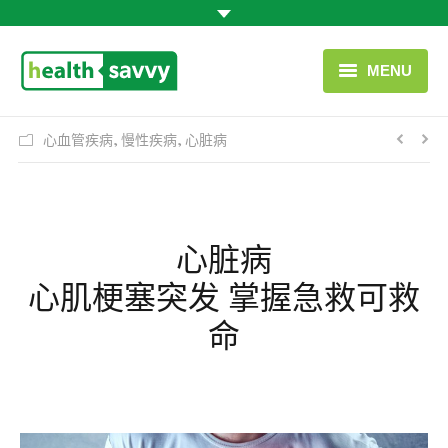
MENU
首页
心血管疾病
,
慢性疾病
,
心脏病
疾病/症状/类别
联系我们
心脏病
中文 (中国)
心肌梗塞突发 掌握急救可救
有用链接
命