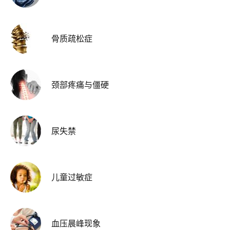
骨质疏松症
颈部疼痛与僵硬
尿失禁
儿童过敏症
血压晨峰现象