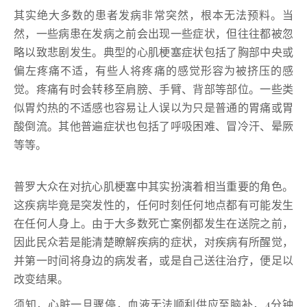
其实绝大多数的患者发病非常突然，根本无法预料。当
然，一些病患在发病之前会出现一些症状，但往往都被忽
略以致悲剧发生。典型的心肌梗塞症状包括了胸部中央或
偏左疼痛不适，有些人将疼痛的感觉形容为被挤压的感
觉。疼痛有时会转移至肩膀、手臂、背部等部位。一些类
似胃灼热的不适感也容易让人误以为只是普通的胃痛或胃
酸倒流。其他普遍症状也包括了呼吸困难、冒冷汗、晕厥
等等。
普罗大众在对抗心肌梗塞中其实扮演着相当重要的角色。
这疾病毕竟是突发性的，任何时刻任何地点都有可能发生
在任何人身上。由于大多数死亡案例都发生在送院之前，
因此民众若是能清楚瞭解疾病的症状，对疾病有所醒觉，
并第一时间将身边的病发者，或是自己送往治疗，便足以
改变结果。
须知，心脏一旦骤停，血液无法顺利供应至脑补，4分钟