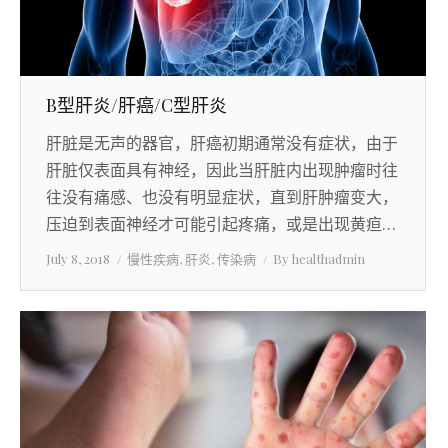
B型肝炎/肝癌/C型肝炎
肝脏是无声的器官，肝癌初期通常没有症状，由于
肝脏仅表面具有神经，因此当肝脏内出现肿瘤时往
往没有痛感、也没有明显症状，直到肝肿瘤变大，
压迫到表面神经才可能引起疼痛，或是出现黄疸…
July 8, 2018
慢性疾病
,
肝炎
,
传染病
By
healthadmin