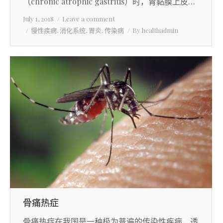
（chronic atrophic gastritis）时，胃黏膜上皮…
July 1, 2018
Leave a comment
慢性疾病
,
消化系统
,
胃炎
,
传染病
By
healthadmin
骨痛热症
骨痛热症在我国是一种极为普遍的传染性疾病，透